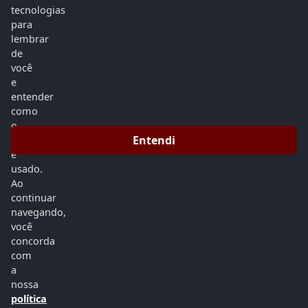
tecnologias
para
lembrar
de
você
Radioagnusdei
e
entender
Radioagnusdei
como
o
Home
Programação
Vídeos
Eventos
Entendi
site
é
Postagens
Álbuns
Contato
Recados
usado.
Ao
continuar
Disponível no
navegando,
Google Play
você
concorda
com
a
nossa
política