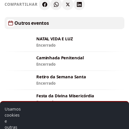
COMPARTILHAR
Outros eventos
NATAL VIDA E LUZ
Encerrado
Caminhada Penitencial
Encerrado
Retiro da Semana Santa
Encerrado
Festa da Divina Misericórdia
Encerrado
Usamos
cookies
Ver todos os eventos
e
outras